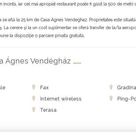
în incintă, iar cel mai apropiat restaurant poate fi găsit la 500 de metri 
a se află la 25 km de Casa Agnes Vendeghaz. Proprietatea este situat
 La cerere şi la un cost suplimentar se oferă transfer de la/la aeroport
pune la dispoziţie o parcare privată gratuită.
Casa Ágnes Vendégház
le
Fax
Gradina
Internet wireless
Ping-P
Terasa