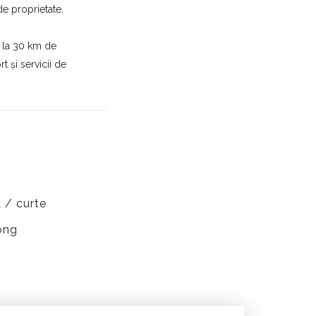
de proprietate.
ă la 30 km de
 și servicii de
 / curte
ong