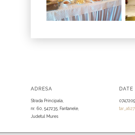
ADRESA
DATE
Strada Principala,
074720
nr. 60, 547235, Fantanele,
tar_ati
Judetul Mures