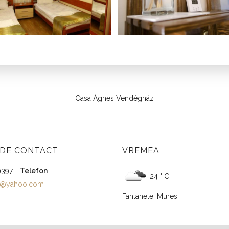
Casa Ágnes Vendégház
 DE CONTACT
VREMEA
9397 -
Telefon
24 ° C
27@yahoo.com
Fantanele, Mures